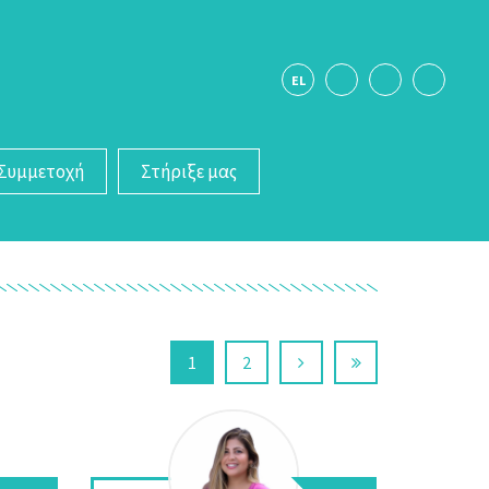
EL
Συμμετοχή
Στήριξε μας
1
2