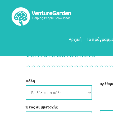
Αρχική
Το πρόγραμμ
VentureGardeners
Πόλη
Βρέθηκ
Έτος συμμετοχής