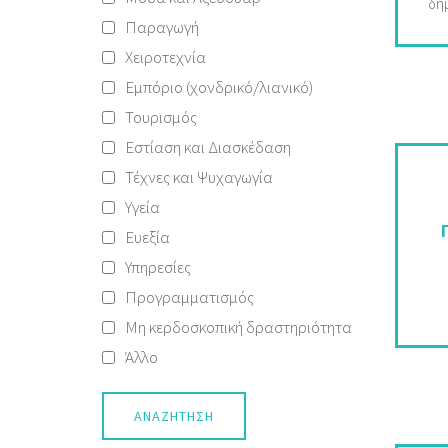
δη
Παραγωγή
με
Χειροτεχνία
Εμπόριο (χονδρικό/λιανικό)
Τουρισμός
Εστίαση και Διασκέδαση
υψη
Τέχνες και Ψυχαγωγία
s
Υγεία
ι
Ευεξία
Υπηρεσίες
Προγραμματισμός
Μη κερδοσκοπική δραστηριότητα
ε
Άλλο
φω
ε
μό
ΑΝΑΖΉΤΗΣΗ
ο 