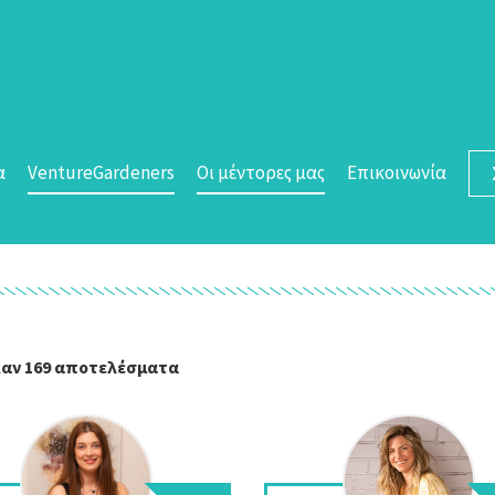
α
VentureGardeners
Οι μέντορες μας
Επικοινωνία
αν 169 αποτελέσματα