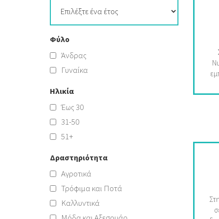
Φύλο
Άνδρας
Nu
Γυναίκα
εμ
Ηλικία
τρ
Έως 30
31-50
51+
Δραστηριότητα
Αγροτικά
π
Τρόφιμα και Ποτά
Στ
Καλλυντικά
σ
Μόδα και Αξεσουάρ