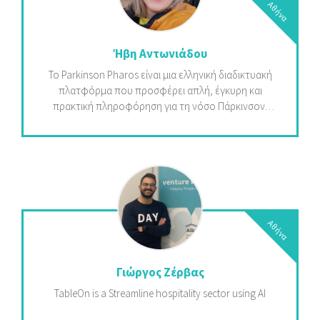
Αθήνα
εκδηλώσεων, της πρόσβασης VIP και των
εργαλείων αντιστοίχισης εργασιών, το Modelsprint
στοχεύει να γίνει το #1 all-in-one hub για τη διεθνή
Ήβη Αντωνιάδου
σκηνή της μόδας
Το Parkinson Pharos είναι μια ελληνική διαδικτυακή
πλατφόρμα που προσφέρει απλή, έγκυρη και
πρακτική πληροφόρηση για τη νόσο Πάρκινσον,
στηρίζοντας ασθενείς και φροντιστές. Με το
μήνυμα «Δεν είστε μόνοι. Υπάρχει τρόπος να ζείτε
καλά με τη νόσο του Πάρκινσον», προσφέρει
οδηγούς διαβίωσης και χτίζει μια υποστηρικτική
κοινότητα.
Αθήνα
Γιώργος Ζέρβας
TableOn is a Streamline hospitality sector using AI