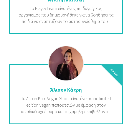
την αύξηση της αποδοτικότητάς του.
Το Play & Learn είναι ένας παιδαγωγικός
οργανισμός που δημιουργήθηκε για να βοηθήσει τα
παιδιά να αναπτύξουν το αυτοσυναίσθημά τους.
Στο σχολείο μαθαίνουν να αναλαμβάνουν ευθύνη,
τους επιτρέπεται να κάνουν λάθη, παίρνουν
αποφάσεις και αντιμετωπίζονται ως παιδιά
αυτόνομα, με ενσυναίσθηση, ικανά να μάθουν μέσα
σε μια ομάδα.
Αθήνα
Άλισον Κάτρη
Τα Alison Katri Vegan Shoes είναι ένα brand limited
edition vegan παπουτσιών με έμφαση στον
μοναδικό σχεδιασμό και τη χαμηλή περιβαλλοντική
επιβάρυνση. Χρησιμοποιώ υλικά όπως δέρμα από
ανανά, οργανικό βαμβάκι και οργανική κάνναβη,
προσπαθώντας να μειώσω όσο το δυνατόν