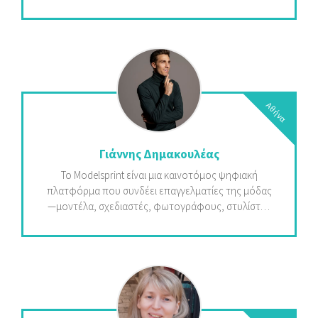
ένας τρόπος να βρίσκομαι με τον εαυτό μου και να
προσφέρω μια στιγμή περισυλλογής ανάμεσα στις
λέξεις κάποιου άλλου. Αυτή μου την αγάπη
προσπαθώ να μεταφέρω στους επισκέπτες του
χώρου, είτε εξυπηρετώντας τους στο να βρουν
ένα βιβλίο είτε παρέχοντας έναν γαλήνιο χώρο
στον οποίο μπορούν να στοχαστούν. Με αυτή τη
Αθήνα
σκέψη και αυτή την επιθυμία αναπτύξαμε το
book.atm - ένας (και παραπάνω) αυτόματοι
πωλητές βιβλίων που μπορούν να τοποθετηθούν
Γιάννης Δημακουλέας
οπουδήποτε για όποιον αναγνώστη βρεθεί σε
Το Modelsprint είναι μια καινοτόμος ψηφιακή
ανάγκη ... περισυλλογής & γαλήνης.
πλατφόρμα που συνδέει επαγγελματίες της μόδας
—μοντέλα, σχεδιαστές, φωτογράφους, στυλίστες
και επωνυμίες— με εκδηλώσεις μόδας, ευκαιρίες
εργασίας και ο ένας τον άλλον. Προσφέρει
συστάσεις με τεχνητή νοημοσύνη για επιδείξεις
μόδας, castings, εκδηλώσεις δικτύωσης και
χορηγίες, βελτιστοποιώντας την πρόσβαση και
εκδημοκρατίζοντας τη βιομηχανία της μόδας
παγκοσμίως. Μέσω της έκδοσης εισιτηρίων