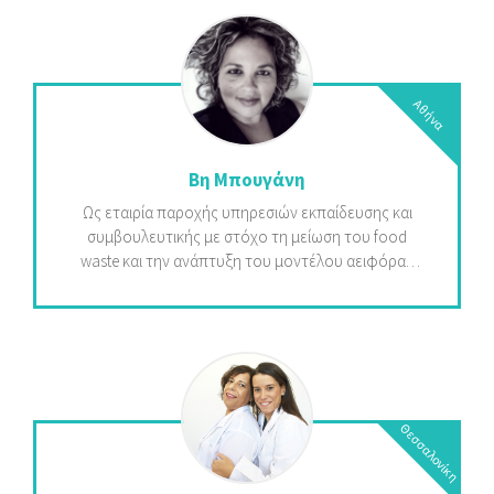
περισσότερο τη χρήση συνθετικών υλικών, ενώ
όλα τα υλικά είναι αυστηρά μη ζωικά.
Κάθε συλλογή παράγεται σε περιορισμένες
εκδόσεις, με προσοχή στη λεπτομέρεια και την
Αθήνα
ποιότητα.
Βη Μπουγάνη
Ως εταιρία παροχής υπηρεσιών εκπαίδευσης και
συμβουλευτικής με στόχο τη μείωση του food
waste και την ανάπτυξη του μοντέλου αειφόρας
στη Γαστρονομία και τον Τουρισμό, η ανάγκη να
αποκτήσουμε zero waste εστιατόρια και
ξενοδοχεία μας ώθησε στη δημιουργία της foodity,
μιας εφαρμογής χρήσης πλεονάζουσας τροφής,
από premium ξενοδοχεία και εστιατόρια σε πολύ
χαμηλό κόστος.
Θεσσαλονίκη