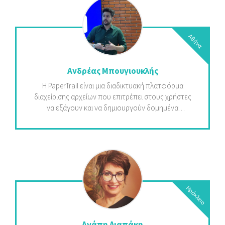
που είναι κρυμμένη σε αδόμητες μορφές αρχείων
(όπως εικόνες, έγγραφα και βίντεο),
οργανώνοντάς την σε γραφήματα και πίνακες. Με
Αθήνα
αυτόν τον τρόπο, παρέχει στον χρήστη πολύτιμες
πληροφορίες που μπορούν να χρησιμοποιηθούν
για τη βελτίωση της καθημερινής εργασίας του και
Ανδρέας Μπουγιουκλής
την αύξηση της αποδοτικότητάς του.
Η PaperTrail είναι μια διαδικτυακή πλατφόρμα
διαχείρισης αρχείων που επιτρέπει στους χρήστες
να εξάγουν και να δημιουργούν δομημένα
δεδομένα από τα αρχεία τους. Σκοπός της
PaperTrail είναι να μειώσει στο ελάχιστο την ανάγκη
για χειροκίνητη καταχώρηση δεδομένων κατά την
αρχειοθέτηση. Επιπλέον, απελευθερώνει τη γνώση
που είναι κρυμμένη σε αδόμητες μορφές αρχείων
(όπως εικόνες, έγγραφα και βίντεο),
οργανώνοντάς την σε γραφήματα και πίνακες. Με
Ηράκλειο
αυτόν τον τρόπο, παρέχει στον χρήστη πολύτιμες
πληροφορίες που μπορούν να χρησιμοποιηθούν
για τη βελτίωση της καθημερινής εργασίας του και
Αγάπη Λιαπάκη