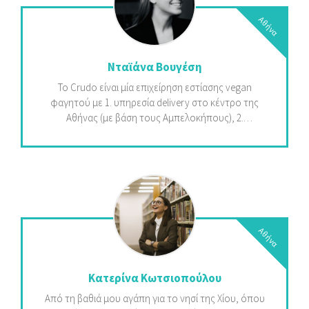
βιβλιοδετικής τέχνης μέσα από ευέλικτα μαθήματα
Αθήνα
που διοργανώνονται καθ’ όλη τη διάρκεια του
έτους, για όλες τις ηλικίες.
Νταϊάνα Βουγέση
To Crudo είναι μία επιχείρηση εστίασης vegan
φαγητού με 1. υπηρεσία delivery στο κέντρο της
Αθήνας (με βάση τους Αμπελοκήπους), 2.
υπηρεσίες catering παντός είδους (εταιρικές/
ιδιωτικές εκδηλώσεις), 3. σεμινάρια/ workshops
vegan διατροφής και 4. εβδομαδιαία/ μηνιαία
προγράμματα διατροφής.
Αθήνα
Κατερίνα Κωτσιοπούλου
Από τη βαθιά μου αγάπη για το νησί της Χίου, όπου