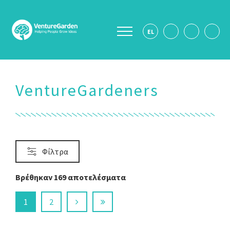
EL
VentureGardeners
μμετοχής
Φίλτρα
ας
Βρέθηκαν 169 αποτελέσματα
ίκα
1
2
30