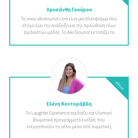
ία
Χρυσάνθη Γκούρου
σίες
ραμματισμός
To www.aikidiounot.com είναι μια πλατφόρμα που
στόχο έχει την ανάδειξη και την προώθηση νέων
ερδοσκοπική
σχεδιαστών μόδας. Το Aiki Diounot εντοπίζει τα
τηριότητα
φρέσκα ταλέντα, συμβουλεύει και ολοκληρώνει τις
συλλογές τους με έμπειρη καθοδήγηση και στη
συνέχεια προχωρά στην πραγματοποίηση limited
edition sustainable συλλογών, 100% made in Greece,
τις οποίες και διαθέτει στο κοινό μέσω του e-shop
www.aikidiounot.com
Αθήνα
Ελένη Κοντοράβδη
Το Laughter Experience σχεδιάζει και υλοποιεί
βιωματικά προγράμματα ευεξίας που
ενεργοποιούν το γέλιο μέσα από σωματικές
ασκήσεις, βασισμένα στα ευρήματα της Θετικής