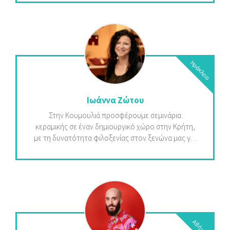
Ψυχολογίας. Μέσα από εταιρικά προγράμματα,
ομαδικές συναντήσεις, retreats και online δράσεις,
βοηθά ανθρώπους, ομάδες και οργανισμούς να
βιώνουν περισσότερες στιγμές θετικών
συναισθημάτων, να ενισχύουν την ψυχική
ανθεκτικότητα και να δημιουργούν ουσιαστικές
Ηράκλειο
σχέσεις. Όραμά μας είναι ένας κόσμος όπου όλο και
περισσότεροι άνθρωποι φροντίζουν συνειδητά τη
χαρά τους, μέσα από εμπειρίες γέλιου που τους
Ιωάννα Ζώτου
βοηθούν να ανθίζουν.
Στην Κουμουλιά προσφέρουμε σεμινάρια
κεραμικής σε έναν δημιουργικό χώρο στην Κρήτη,
με τη δυνατότητα φιλοξενίας στον ξενώνα μας για
μια ολοκληρωμένη εμπειρία διακοπών και τέχνης.
Παράλληλα, διαθέτουμε χειροποίητες δημιουργίες
υψηλής αισθητικής μέσω του e-shop και του
εκθεσιακού μας χώρου, εξυπηρετώντας ιδιώτες και
επαγγελματίες με επιλογές λιανικής και χονδρικής
πώλησης.
Αθήνα