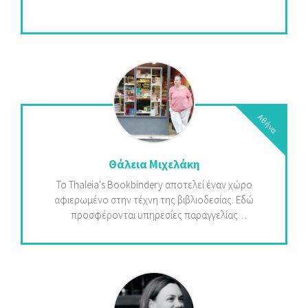
Αθήνα
Θάλεια Μιχελάκη
Το Thaleia's Bookbindery αποτελεί έναν χώρο
αφιερωμένο στην τέχνη της βιβλιοδεσίας. Εδώ
προσφέρονται υπηρεσίες παραγγελίας
δερματόδετων και πανόδετων βιβλίων,
συντήρησης φθαρμένων χρηστικών βιβλίων και
οικογενειακών κειμηλίων, καθώς και κατασκευής
κατά παραγγελία κουτιών, μενού, φωτογραφικών
άλμπουμ και σημειωματαρίων. Παράλληλα,
παρέχεται η δυνατότητα εκμάθησης της