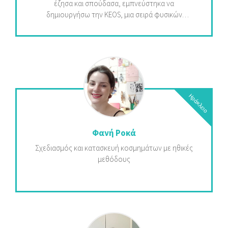
έζησα και σπούδασα, εμπνεύστηκα να
δημιουργήσω την KEOS, μια σειρά φυσικών
προϊόντων περιποίησης δέρματος και αντηλιακής
προστασίας.Στην KEOS βρισκόμαστε στην αιχμή της
επιστήμης και της ομορφιάς. Είμαστε αφοσιωμένοι
στη δημιουργία προϊόντων περιποίησης και
καλλυντικών που εναρμονίζονται με τη φυσική
ζωντάνια του δέρματος.Η αποστολή μας είναι να
ενδυναμώσουμε κάθε άνθρωπο να αγκαλιάσει τη
Ηράκλειο
φυσική του ομορφιά, προσφέροντας καινοτόμες
λύσεις για την περιποίηση της επιδερμίδας.
Δεσμευόμαστε να προσφέρουμε υψηλής
Φανή Ροκά
ποιότητας καλλυντικά και αντηλιακά προϊόντα, που
Σχεδιασμός και κατασκευή κοσμημάτων με ηθικές
ενισχύουν την υγεία, τη λάμψη και την
μεθόδους
αυτοπεποίθηση της επιδερμίδας.