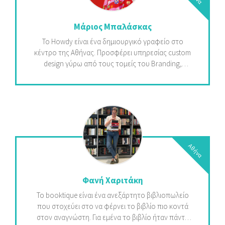
Μάριος Μπαλάσκας
Το Howdy είναι ένα δημιουργικό γραφείο στο
κέντρο της Αθήνας. Προσφέρει υπηρεσίας custom
design γύρω από τους τομείς του Branding,
Website και packaging. Μέσω του γραφείου μας,
στοχεύουμε να επικοινωνήσουμε οποιοδήποτε
μήνυμα με τον πιο αποτελεσματικό τρόπο και
υψηλά αισθητικά κριτήρια.
Αθήνα
Φανή Χαριτάκη
Το booktique είναι ένα ανεξάρτητο βιβλιοπωλείο
που στοχεύει στο να φέρνει το βιβλίο πιο κοντά
στον αναγνώστη. Για εμένα το βιβλίο ήταν πάντα