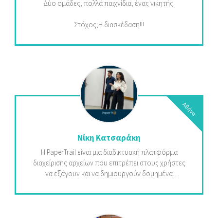
Δύο ομάδες, πολλά παιχνίδια, ένας νικητής.
Στόχος;Η διασκέδαση!!!
Αθήνα
Νίκη Κατσαράκη
Η PaperTrail είναι μια διαδικτυακή πλατφόρμα
διαχείρισης αρχείων που επιτρέπει στους χρήστες
να εξάγουν και να δημιουργούν δομημένα
δεδομένα από τα αρχεία τους. Σκοπός της
PaperTrail είναι να μειώσει στο ελάχιστο την ανάγκη
για χειροκίνητη καταχώρηση δεδομένων κατά την
αρχειοθέτηση. Επιπλέον, απελευθερώνει τη γνώση